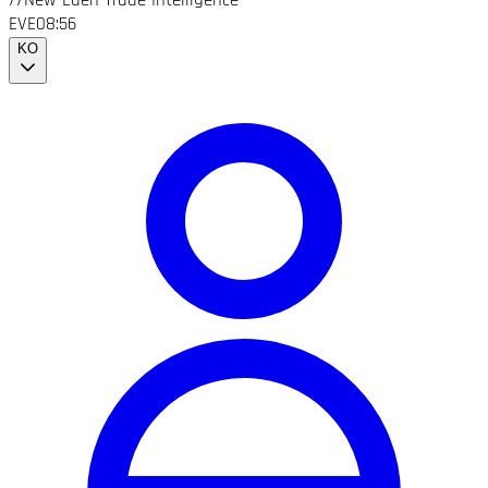
//
New Eden Trade Intelligence
EVE
08:56
KO