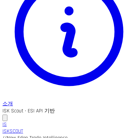
소개
ISK Scout · ESI API 기반
IS
ISK
SCOUT