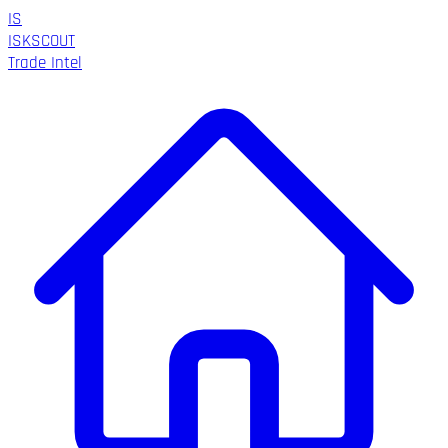
IS
ISK
SCOUT
Trade Intel