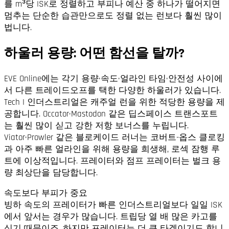
를 m³당 ISK로 정렬하고 부피나 예산 중 하나가 떨어지면
멈추는 단순한 습관만으로도 정렬 없는 런보다 훨씬 많이
법니다.
하울러 용량: 어떤 함선을 탈까?
EVE Online에는 각기 용량·속도·얼라인 타임·안전성 사이에
서 다른 트레이드오프를 택한 다양한 하울러가 있습니다.
Tech I 인더스트리얼은 캐주얼 런을 위한 적당한 용량을 제
공합니다. Occator·Mastodon 같은 딥스페이스 트랜스포트
는 훨씬 많이 싣고 강한 저항 보너스를 누립니다.
Viator·Prowler 같은 블로케이드 러너는 코버트-옵스 클로킹
과 아주 빠른 얼라인을 위해 용량을 희생해, 로섹 잠행 루
트에 이상적입니다. 프레이터와 점프 프레이터는 벌크 용
량 최상단을 담당합니다.
속도보다 부피가 중요
빙하 속도의 프레이터가 빠른 인더스트리얼보다 일일 ISK
에서 앞서는 경우가 많습니다. 트립당 열 배 많은 카고를
싣기 때문이죠. 하지만 프레이터는 더 큰 타겟이기도 합니