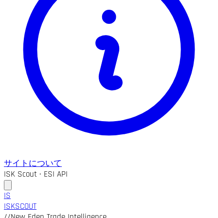
サイトについて
ISK Scout · ESI API
IS
ISK
SCOUT
//
New Eden Trade Intelligence