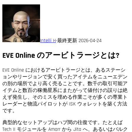
Intelli H
·
最終更新
2026-04-24
EVE Online のアービトラージとは?
EVE Online におけるアービトラージとは、あるステーシ
ョンやリージョンで安く買ったアイテムをニューエデン
の別の場所でより高く売ることです。数千の取引可能ア
イテムと数百の稼働星系にまたがって値付けの誤りは絶
えず発生し、そのミスを埋める作業こそが多くの専業ト
レーダーと物流パイロットが ISK ウォレットを築く方法
です。
典型的なセットアップはハブ間の往復です。たとえば
Tech II モジュールを Amarr から Jita へ、あるいはバルク