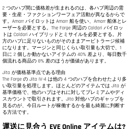
2 つのハブ間に価格差が生まれるのは、各ハブ周辺の需
要・生産・ファクションワーフェア活動が異なるからで
す。Amarr パイロットは Amarr 船を使い、Amarr 船体とレ
ーザーを必要とする。The Forge 周辺の Caldari パイロッ
トは Caldari ハイブリッドとミサイルを必要とする。片
方のハブに足りないものがそのままアービトラージ候補
になります。マージンと同じくらい取引量も大切で、1
日に 2 個しか動かないアイテムの 40% 差より、毎日数千
個流れる商品の 8% 差のほうが価値があります。
Jita が価格基準点である理由
The Forge の Jita IV-4 は他の 4 つのハブを合わせたより多
い取引量を処理します。ほとんどのアイテムでは Jita が
基準価格で、他のハブはそれに対してプレミアムやディ
スカウントで取引されます。Jita 対他ハブのギャップを
見るのが、今日ルートが稼働するかを最も綺麗に判断す
る方法です。
運送に見合う EVE Online アイテムは?