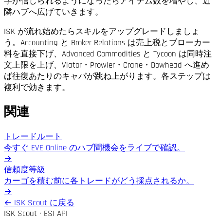
字が信じられるようになったらアイテム数を増やし、近
隣ハブへ広げていきます。
ISK が流れ始めたらスキルをアップグレードしましょ
う。Accounting と Broker Relations は売上税とブローカー
料を直接下げ、Advanced Commodities と Tycoon は同時注
文上限を上げ、Viator・Prowler・Crane・Bowhead へ進め
ば往復あたりのキャパが跳ね上がります。各ステップは
複利で効きます。
関連
トレードルート
今すぐ EVE Online のハブ間機会をライブで確認。
→
信頼度等級
カーゴを積む前に各トレードがどう採点されるか。
→
←
ISK Scout に戻る
ISK Scout · ESI API