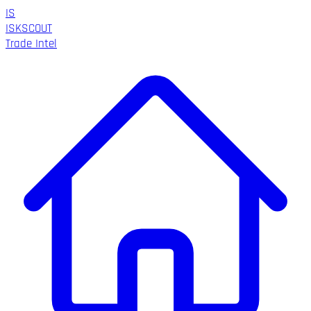
IS
ISK
SCOUT
Trade Intel