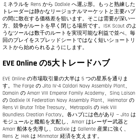
ミネラルを Rens から Dodixie へ運ぶ形。もっと熟練した
トレーダーは静かなリージョナルマーケットと主要ハブ
の間に散在する価格差を狙います。そこは需要が深い一
方、競争がルートを早く閉じる場所です。ISK Scout のよ
うなツールは数千のルートを実現可能な利益で並べ、毎
回のプレイをスプレッドシートではなく短いショートリ
ストから始められるようにします。
EVE Online の5大トレードハブ
EVE Online の市場取引量の大半は 5 つの星系を通りま
す。The Forge の Jita IV-4 Caldari Navy Assembly Plant、
Domain の Amarr VIII Emperor Family Academy、Sinq Laison
の Dodixie IX Federation Navy Assembly Plant、Heimatar の
Rens VI Brutor Tribe Treasury、Metropolis の Hek VIII
Boundless Creation Factory。各ハブには色があり — Jita は
モジュールと艦船を支配し、Amarr はレーザー武器と
Amarr 船体を先導し、Dodixie は Gallente 産業に強く、
Rens と Hek は Minmatar 経済を支えます。