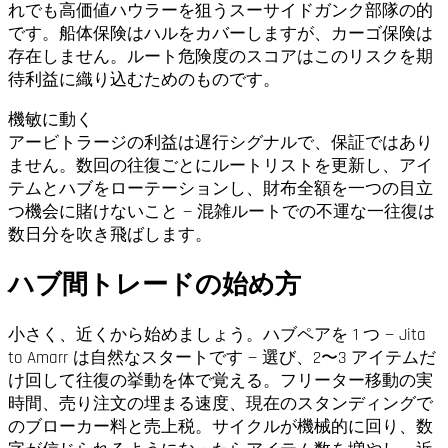
れでも高価値ハウラーを狙うスーサイドガンク部隊の的
です。船体保険はハルをカバーしますが、カーゴ保険は
存在しません。ルート危険度のスコアはこのリスクを期
待利益に織り込むためのものです。
機敏に動く
アービトラージの利益は遅行シグナルで、保証ではあり
ません。数回の往復ごとにルートリストを更新し、アイ
テムとハブをローテーションし、財布全額を一つの目立
つ機会に賭けないこと — 混雑ルートでの不運な一往復は
数日分を吹き飛ばします。
ハブ間トレードの始め方
小さく、近くから始めましょう。ハブペアを 1 つ — Jita
to Amarr は自然なスタートです — 選び、2〜3 アイテムだ
け回して往復の挙動を体で覚える。フリーター移動の実
時間、売り注文の埋まる速度、現在のスタンディングで
のブローカー料と売上税。サイクルが機械的に回り、数