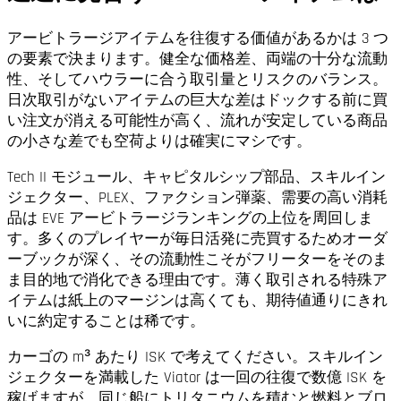
アービトラージアイテムを往復する価値があるかは 3 つ
の要素で決まります。健全な価格差、両端の十分な流動
性、そしてハウラーに合う取引量とリスクのバランス。
日次取引がないアイテムの巨大な差はドックする前に買
い注文が消える可能性が高く、流れが安定している商品
の小さな差でも空荷よりは確実にマシです。
Tech II モジュール、キャピタルシップ部品、スキルイン
ジェクター、PLEX、ファクション弾薬、需要の高い消耗
品は EVE アービトラージランキングの上位を周回しま
す。多くのプレイヤーが毎日活発に売買するためオーダ
ーブックが深く、その流動性こそがフリーターをそのま
ま目的地で消化できる理由です。薄く取引される特殊ア
イテムは紙上のマージンは高くても、期待値通りにきれ
いに約定することは稀です。
カーゴの m³ あたり ISK で考えてください。スキルイン
ジェクターを満載した Viator は一回の往復で数億 ISK を
稼げますが、同じ船にトリタニウムを積むと燃料とブロ