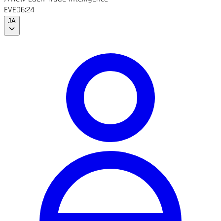
EVE
06:24
JA