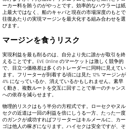
ーカー料を賄うのがやっとです。効率的なハウラーは紙
上最大ではなく、船のキャパと現在の市場深度のもとで
往復あたりの実現マージンを最大化する組み合わせを選
びます。
マージンを食うリスク
実現利益を最も削るのは、自分より先に誰かが取引を終
えることです。EVE Online のマーケットは激しく競争的
で、目立つ価格差は多くのトレーダーに同時に見えてい
ます。フリーターが到着する頃には見た 12% マージンが
4% になっているか、消えているかもしれません。素早
く動き、複数ルートを交互に回すことで単一のチャンス
への依存を減らせます。
物理的リスクはもう半分の方程式です。ローセクやヌル
セクの近道は一回の利益を倍にしうる一方、たった一度
のガンクが成功すればフリーターはキルメールに、カー
ゴは他人の稼ぎになります。ハイセクは安全ですが、そ