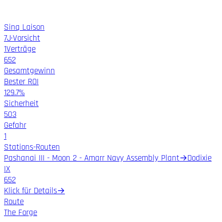
Sinq Laison
7
J
·
Vorsicht
1
Verträge
652
Gesamtgewinn
Bester ROI
129.7%
Sicherheit
503
Gefahr
1
Stations-Routen
Pashanai III - Moon 2 - Amarr Navy Assembly Plant
→
Dodixie
IX
652
Klick für Details
→
Route
The Forge