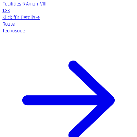
Facilities
→
Amarr VIII
1.3K
Klick für Details
→
Route
Teonusude