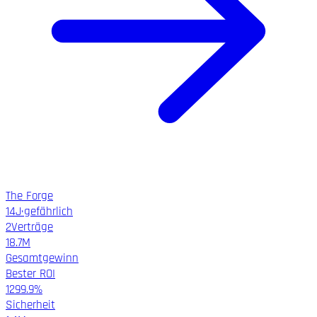
The Forge
14
J
·
gefährlich
2
Verträge
18.7M
Gesamtgewinn
Bester ROI
1299.9%
Sicherheit