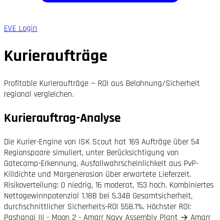
EVE Login
Kurieraufträge
Profitable Kurieraufträge — ROI aus Belohnung/Sicherheit
regional vergleichen.
Kurierauftrag-Analyse
Die Kurier-Engine von ISK Scout hat 169 Aufträge über 54
Regionspaare simuliert, unter Berücksichtigung von
Gatecamp-Erkennung, Ausfallwahrscheinlichkeit aus PvP-
Killdichte und Margenerosion über erwartete Lieferzeit.
Risikoverteilung: 0 niedrig, 16 moderat, 153 hoch. Kombiniertes
Nettogewinnpotenzial 1.18B bei 5.34B Gesamtsicherheit,
durchschnittlicher Sicherheits-ROI 558.1%. Höchster ROI:
Pashanai III - Moon 2 - Amarr Navy Assembly Plant → Amarr