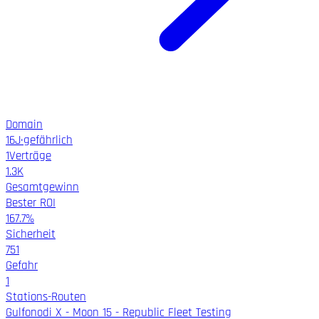
Domain
16
J
·
gefährlich
1
Verträge
1.3K
Gesamtgewinn
Bester ROI
167.7%
Sicherheit
751
Gefahr
1
Stations-Routen
Gulfonodi X - Moon 15 - Republic Fleet Testing