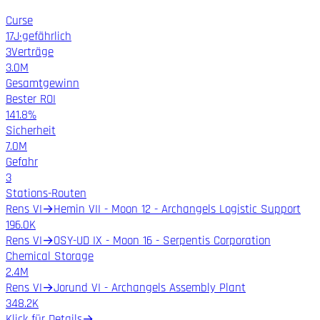
Curse
17
J
·
gefährlich
3
Verträge
3.0M
Gesamtgewinn
Bester ROI
141.8%
Sicherheit
7.0M
Gefahr
3
Stations-Routen
Rens VI
→
Hemin VII - Moon 12 - Archangels Logistic Support
196.0K
Rens VI
→
OSY-UD IX - Moon 16 - Serpentis Corporation
Chemical Storage
2.4M
Rens VI
→
Jorund VI - Archangels Assembly Plant
348.2K
Klick für Details
→