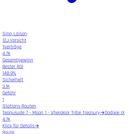
Sinq Laison
12
J
·
Vorsicht
1
Verträge
4.7K
Gesamtgewinn
Bester ROI
148.9%
Sicherheit
3.1K
Gefahr
1
Stations-Routen
Teonusude 7 - Moon 1 - Vherokior Tribe Treasury
→
Dodixie IX
4.7K
Klick für Details
→
Route