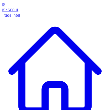
IS
ISK
SCOUT
Trade Intel