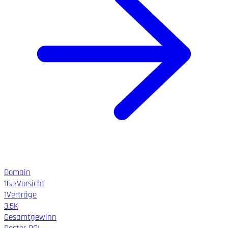
Domain
16
J
·
Vorsicht
1
Verträge
3.5K
Gesamtgewinn