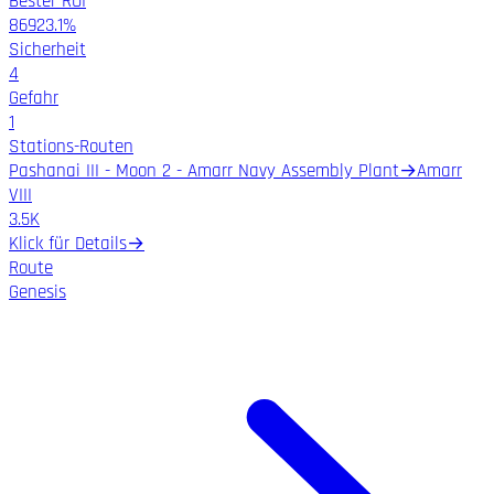
Bester ROI
86923.1%
Sicherheit
4
Gefahr
1
Stations-Routen
Pashanai III - Moon 2 - Amarr Navy Assembly Plant
→
Amarr
VIII
3.5K
Klick für Details
→
Route
Genesis