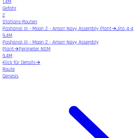
1.4M
Gefahr
2
Stations-Routen
Pashanai III - Moon 2 - Amarr Navy Assembly Plant
→
Jita 4-4
9.4M
Pashanai III - Moon 2 - Amarr Navy Assembly
Plant
→
Perimeter NSM
9.4M
Klick für Details
→
Route
Genesis