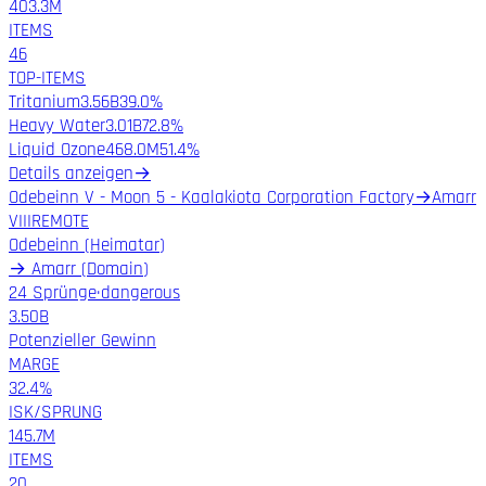
403.3M
ITEMS
46
TOP-ITEMS
Tritanium
3.56B
39.0%
Heavy Water
3.01B
72.8%
Liquid Ozone
468.0M
51.4%
Details anzeigen
→
Odebeinn V - Moon 5 - Kaalakiota Corporation Factory
→
Amarr
VIII
REMOTE
Odebeinn
(
Heimatar
)
→
Amarr
(
Domain
)
24 Sprünge
·
dangerous
3.50B
Potenzieller Gewinn
MARGE
32.4%
ISK/SPRUNG
145.7M
ITEMS
20