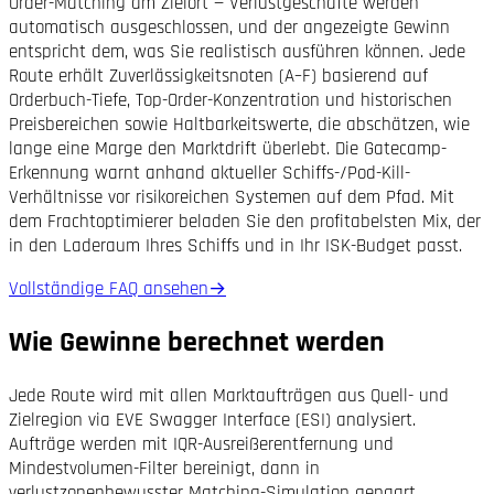
Order-Matching am Zielort — Verlustgeschäfte werden
automatisch ausgeschlossen, und der angezeigte Gewinn
entspricht dem, was Sie realistisch ausführen können. Jede
Route erhält Zuverlässigkeitsnoten (A–F) basierend auf
Orderbuch-Tiefe, Top-Order-Konzentration und historischen
Preisbereichen sowie Haltbarkeitswerte, die abschätzen, wie
lange eine Marge den Marktdrift überlebt. Die Gatecamp-
Erkennung warnt anhand aktueller Schiffs-/Pod-Kill-
Verhältnisse vor risikoreichen Systemen auf dem Pfad. Mit
dem Frachtoptimierer beladen Sie den profitabelsten Mix, der
in den Laderaum Ihres Schiffs und in Ihr ISK-Budget passt.
Vollständige FAQ ansehen
→
Wie Gewinne berechnet werden
Jede Route wird mit allen Marktaufträgen aus Quell- und
Zielregion via EVE Swagger Interface (ESI) analysiert.
Aufträge werden mit IQR-Ausreißerentfernung und
Mindestvolumen-Filter bereinigt, dann in
verlustzonenbewusster Matching-Simulation gepaart.