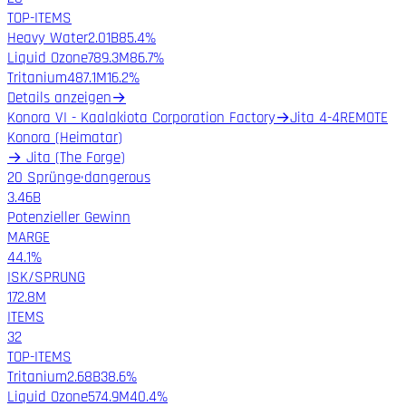
TOP-ITEMS
Heavy Water
2.01B
85.4%
Liquid Ozone
789.3M
86.7%
Tritanium
487.1M
16.2%
Details anzeigen
→
Konora VI - Kaalakiota Corporation Factory
→
Jita 4-4
REMOTE
Konora
(
Heimatar
)
→
Jita
(
The Forge
)
20 Sprünge
·
dangerous
3.46B
Potenzieller Gewinn
MARGE
44.1%
ISK/SPRUNG
172.8M
ITEMS
32
TOP-ITEMS
Tritanium
2.68B
38.6%
Liquid Ozone
574.9M
40.4%