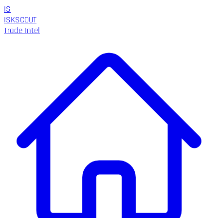
IS
ISK
SCOUT
Trade Intel