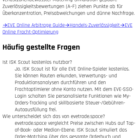
Zuverlässigkeitsbewertungen (A–F) ziehen Punkte ab für
Überkonzentration, Preisabweichungen und dünne Nachfrage.
→
EVE Online Arbitrage Guide
→
Handels-Zuverlässigkeit
→
EVE
Online Fracht-Optimierung
Häufig gestellte Fragen
Ist ISK Scout kostenlos nutzbar?
Ja. ISK Scout ist für alle EVE Online-Spieler kostenlos.
Sie können Routen erkunden, Verwertungs- und
Produktionsanalysen durchführen und den
Frachtoptimierer ohne Konto nutzen. Mit dem EVE-SSO-
Login schalten Sie personalisierte Funktionen wie My-
Orders-Tracking und skillbasierte Steuer-/Gebühren-
Autoausfüllung frei.
Wie unterscheidet sich das von evetrade.space?
evetrade.space vergleicht Preise zwischen Hubs auf Top-
of-Book- oder Median-Ebene. ISK Scout simuliert das
Order-Matching über das gesamte Orderbuch und