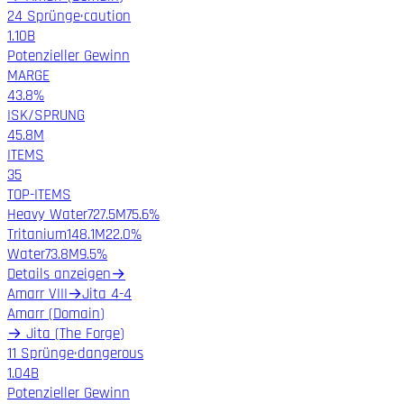
24 Sprünge
·
caution
1.10B
Potenzieller Gewinn
MARGE
43.8%
ISK/SPRUNG
45.8M
ITEMS
35
TOP-ITEMS
Heavy Water
727.5M
75.6%
Tritanium
148.1M
22.0%
Water
73.8M
9.5%
Details anzeigen
→
Amarr VIII
→
Jita 4-4
Amarr
(
Domain
)
→
Jita
(
The Forge
)
11 Sprünge
·
dangerous
1.04B
Potenzieller Gewinn