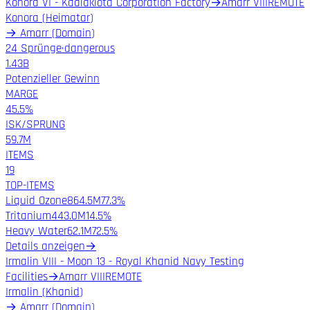
Konora VI - Kaalakiota Corporation Factory
→
Amarr VIII
REMOTE
Konora
(
Heimatar
)
→
Amarr
(
Domain
)
24 Sprünge
·
dangerous
1.43B
Potenzieller Gewinn
MARGE
45.5%
ISK/SPRUNG
59.7M
ITEMS
19
TOP-ITEMS
Liquid Ozone
864.5M
77.3%
Tritanium
443.0M
14.5%
Heavy Water
62.1M
72.5%
Details anzeigen
→
Irmalin VIII - Moon 13 - Royal Khanid Navy Testing
Facilities
→
Amarr VIII
REMOTE
Irmalin
(
Khanid
)
→
Amarr
(
Domain
)