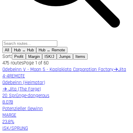
All
Hub ↔ Hub
Hub ↔ Remote
Sort:
Profit
Margin
ISK/J
Jumps
Items
475
routes
Page
1
of
60
Odebeinn V - Moon 5 - Kaalakiota Corporation Factory
→
Jita
4-4
REMOTE
Odebeinn
(
Heimatar
)
→
Jita
(
The Forge
)
20 Sprünge
·
dangerous
8.07B
Potenzieller Gewinn
MARGE
23.8%
ISK/SPRUNG