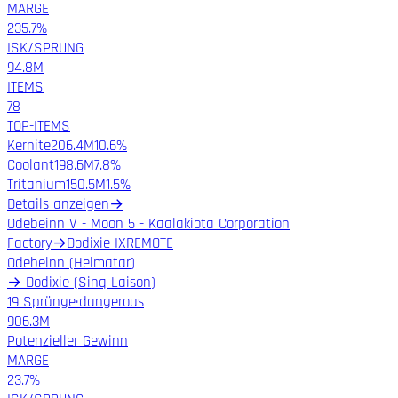
MARGE
235.7%
ISK/SPRUNG
94.8M
ITEMS
78
TOP-ITEMS
Kernite
206.4M
10.6%
Coolant
198.6M
7.8%
Tritanium
150.5M
1.5%
Details anzeigen
→
Odebeinn V - Moon 5 - Kaalakiota Corporation
Factory
→
Dodixie IX
REMOTE
Odebeinn
(
Heimatar
)
→
Dodixie
(
Sinq Laison
)
19 Sprünge
·
dangerous
906.3M
Potenzieller Gewinn
MARGE
23.7%