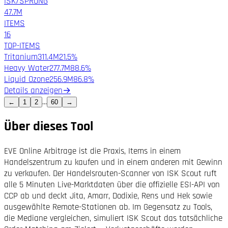
ISK/SPRUNG
47.7M
ITEMS
16
TOP-ITEMS
Tritanium
311.4M
21.5%
Heavy Water
277.7M
88.6%
Liquid Ozone
256.9M
86.8%
Details anzeigen
→
...
←
1
2
60
→
Über dieses Tool
EVE Online Arbitrage ist die Praxis, Items in einem
Handelszentrum zu kaufen und in einem anderen mit Gewinn
zu verkaufen. Der Handelsrouten-Scanner von ISK Scout ruft
alle 5 Minuten Live-Marktdaten über die offizielle ESI-API von
CCP ab und deckt Jita, Amarr, Dodixie, Rens und Hek sowie
ausgewählte Remote-Stationen ab. Im Gegensatz zu Tools,
die Mediane vergleichen, simuliert ISK Scout das tatsächliche