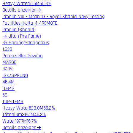
Heavy Water
51.6M
60.3%
Details anzeigen
→
Irmalin VIII - Moon 13 - Royal Khanid Navy Testing
Facilities
→
Jita 4-4
REMOTE
Irmalin
(
Khanid
)
→
Jita
(
The Forge
)
35 Sprünge
·
dangerous
1.63B
Potenzieller Gewinn
MARGE
37.3%
ISK/SPRUNG
46.4M
ITEMS
60
TOP-ITEMS
Heavy Water
628.0M
65.2%
Tritanium
319.1M
45.3%
Water
197.7M
16.7%
Details anzeigen
→