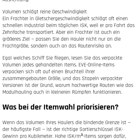
Volumen schlägt reine Geschwindigkeit
Ein Frachter in Gletscher­geschwindigkeit schlägt oft einen
schnellen Industrial beim täglichen ISK, weil er pro Fahrt das
Zehnfache transportiert. Aber ein Frachter ist auch ein
größeres Ziel — passen Sie den Hauler nicht nur an die
Fracht­größe, sondern auch an das Routen­risiko an.
Egal welches Schiff Sie fliegen, lesen Sie das verpackte
Volumen jedes gehandelten Items. EVE-Online-Items
verpacken sich oft auf einen Bruchteil ihrer
zusammengebauten Größe, und das Stapeln verpackter
Versionen ist der Grund, warum hochwertige Routen wie das
Modul­hauling auch in kleineren Rümpfen funktionieren.
Was bei der Itemwahl priorisieren?
Wenn das Volumen Ihres Haulers die bindende Grenze ist —
der häufigste Fall — ist der richtige Sortier­schlüssel ISK-
Gewinn pro Kubikmeter. Hohe ISK/m³-Items sorgen dafür,