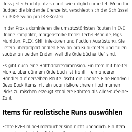
dass jeder Fracht­platz so hart wie möglich arbeitet. Wenn Ihr
Budget die bindende Grenze ist, verschiebt sich der Schlüssel
zu ISK-Gewinn pro ISK-Kosten.
In der Praxis dominieren die umsatz­stärksten Routen in EVE
Online kompakte, margen­starke Items: Tech-II-Module, Rigs,
Munition, PLEX, Skill-Injektoren und Faction-Ausrüstung. Sie
liefern überproportionalen Gewinn pro Kubikmeter und füllen
sauber an beiden Enden, weil die Orderbücher tief sind.
Es gibt auch eine Haltbarkeits­dimension. Ein Item mit breiter
Marge, aber dünnem Orderbuch ist fragil — ein anderer
Händler auf derselben Route löscht die Chance. Eine Handvoll
Deep-Book-Items mit ein paar risiko­reicheren Hoch­margen-
Picks zu mischen erzeugt stabilere Fahrten als Alles-auf-eine-
Zahl.
Items für realistische Runs auswählen
Echte EVE-Online-Orderbücher sind nicht unendlich. Ein Item