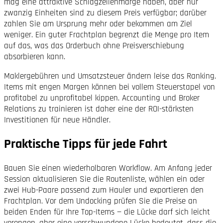
mag eine attraktive Schlagzeilen­marge haben, aber nur
zwanzig Einheiten sind zu diesem Preis verfügbar; darüber
zahlen Sie am Ursprung mehr oder bekommen am Ziel
weniger. Ein guter Fracht­plan begrenzt die Menge pro Item
auf das, was das Orderbuch ohne Preis­verschiebung
absorbieren kann.
Makler­gebühren und Umsatzsteuer ändern leise das Ranking.
Items mit engen Margen können bei vollem Steuer­stapel von
profitabel zu unprofitabel kippen. Accounting und Broker
Relations zu trainieren ist daher eine der ROI-stärksten
Investitionen für neue Händler.
Praktische Tipps für jede Fahrt
Bauen Sie einen wiederholbaren Workflow. Am Anfang jeder
Session aktualisieren Sie die Routen­liste, wählen ein oder
zwei Hub-Paare passend zum Hauler und exportieren den
Fracht­plan. Vor dem Undocking prüfen Sie die Preise an
beiden Enden für Ihre Top-Items — die Lücke darf sich leicht