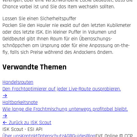
verengen, aber eine verschwundene Lücke bedeutet, dass die
Chance vorbei ist und Sie das Item wechseln sollten.
Lassen Sie einen Sicherheitspuffer
Packen Sie den Hauler nie exakt auf den letzten Kubikmeter
oder das letzte ISK. Ein kleiner Puffer in Volumen und
Geldbeutel gibt Ihnen Raum für ein Überraschungs­
schnäppchen am Ursprung oder für eine Anpassung on-the-
fly, falls sich Preise während des Andockens ändern.
Verwandte Themen
Handelsrouten
Den Fracht­optimierer auf jeder Live-Route ausprobieren.
→
Haltbarkeitsnote
Wie lange die Fracht­mischung unterwegs profitabel bleibt.
→
←
Zurück zu ISK Scout
ISK Scout · ESI API
Über uns
Kontakt
Datenschutz
AGB
Guides
Blog
EVE Online © CCP