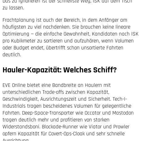
Das zu ignorieren ist der schnellste Weg, ISK auf dem Tisch
zu lassen.
Fracht­planung ist auch der Bereich, in dem Anfänger am
häufigsten zu viel nachdenken. Sie brauchen keine lineare
Optimierung — die einfache Gewohnheit, Kandidaten nach ISK
pro Kubikmeter zu sortieren und aufzuhören, wenn Volumen
oder Budget endet, übertrifft schon unsortierte Fahrten
deutlich.
Hauler-Kapazität: Welches Schiff?
EVE Online bietet eine Bandbreite an Haulern mit
unterschiedlichen Trade-offs zwischen Kapazität,
Geschwindigkeit, Ausrichtungszeit und Sicherheit. Tech-I-
Industrials tragen bescheidenes Volumen für gelegentliche
Fahrten. Deep-Space-Transporter wie Occator und Mastodon
tragen deutlich mehr und profitieren von starken
Widerstands­boni. Blockade-Runner wie Viator und Prowler
opfern Kapazität für Covert-Ops-Cloak und sehr schnelle
Ausrichtung.