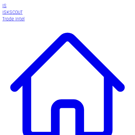
IS
ISK
SCOUT
Trade Intel